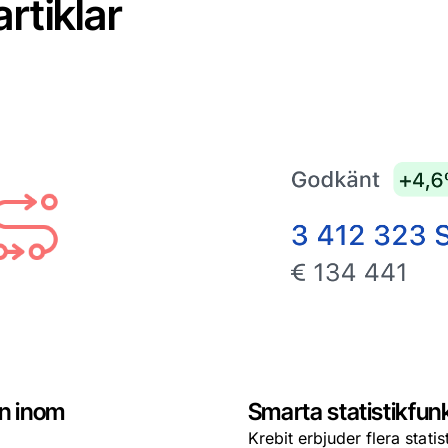
artiklar
n inom
Smarta statistikfunk
Krebit erbjuder flera stati