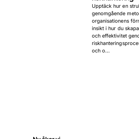
Upptäck hur en stru
genomgående metod
organisationens förm
insikt i hur du skap
och effektivitet gen
riskhanteringsproce
och o...
Ladda ned rapport