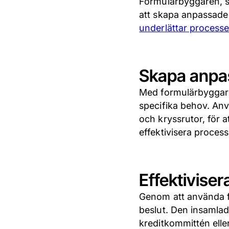
Formulärbyggaren, sk
att skapa anpassade 
underlättar process
Skapa anpa
Med formulärbyggar
specifika behov. Anv
och kryssrutor, för at
effektivisera process
Effektivise
Genom att använda fo
beslut. Den insamlade
kreditkommittén eller