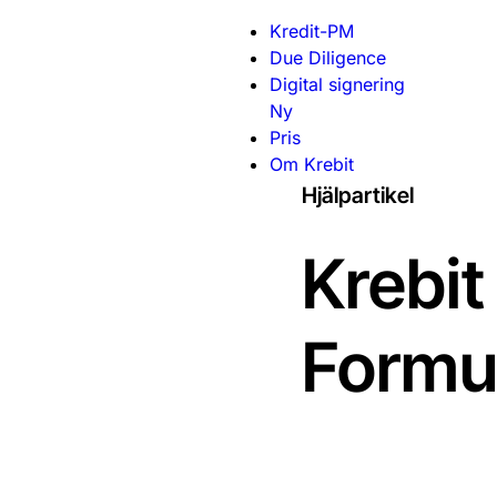
Hoppa till huvudinnehåll
Hoppa till sidfot
Kredit-PM
Due Diligence
Digital signering
Ny
Pris
Om Krebit
Hjälpartikel
Krebit
Formul