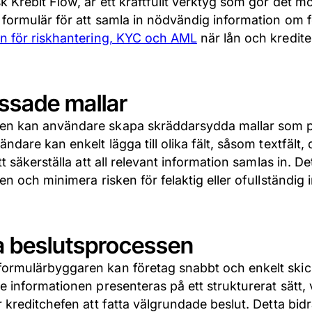
 Krebit Flow, är ett kraftfullt verktyg som gör det mö
formulär för att samla in nödvändig information om f
en för riskhantering, KYC och AML
när lån och krediter
ssade mallar
en kan användare skapa skräddarsydda mallar som p
ändare kan enkelt lägga till olika fält, såsom textfä
t säkerställa att all relevant information samlas in. De
en och minimera risken för felaktig eller ofullständig 
ra beslutsprocessen
rmulärbyggaren kan företag snabbt och enkelt skicka
 informationen presenteras på ett strukturerat sätt, v
 kreditchefen att fatta välgrundade beslut. Detta bidra