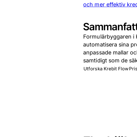
och mer effektiv kr
Sammanfatt
Formulärbyggaren i Kr
automatisera sina p
anpassade mallar och
samtidigt som de säker
Utforska Krebit Flow
Pri