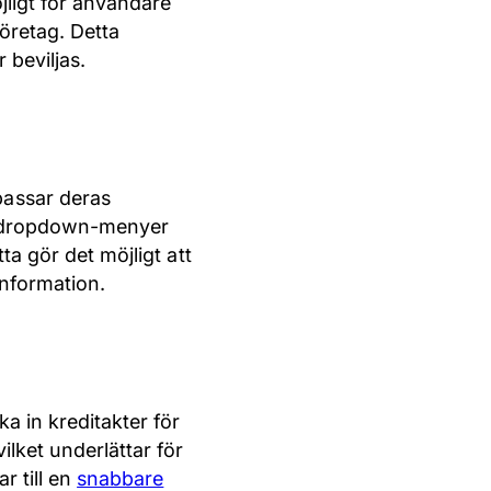
jligt för användare
öretag. Detta
 beviljas.
assar deras
lt, dropdown-menyer
tta gör det möjligt att
information.
 in kreditakter för
ilket underlättar för
r till en
snabbare