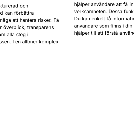
hjälper användare att få i
kturerad och
verksamheten. Dessa funkt
 kan förbättra
Du kan enkelt få informa
åga att hantera risker. Få
användare som finns i din 
ar överblick, transparens
hjälper till att förstå anv
om alla steg i
ssen. I en alltmer komplex
Utforska